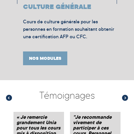
CULTURE GÉNÉRALE
Cours de culture générale pour les
personnes en formation souhaitant obtenir
une certification AFP ou CFC.
NOS MODULES
Témoignages
et
« Je remercie
"Je recommande
«
grandement Unia
vivement de
co
pour tous les cours
participer à ces
sa
mis à disposition
cours. Personnel
f