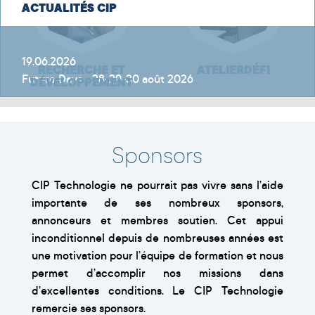
ACTUALITÉS CIP
19.06.2026
RECHERCHE ET
ATELIERDÉFI
Future Days - 28-29-30 août 2026
DÉVELOPPEMENT
Sponsors
CIP Technologie ne pourrait pas vivre sans l’aide
importante de ses nombreux sponsors,
annonceurs et membres soutien. Cet appui
inconditionnel depuis de nombreuses années est
une motivation pour l’équipe de formation et nous
permet d’accomplir nos missions dans
d’excellentes conditions. Le CIP Technologie
remercie ses sponsors.