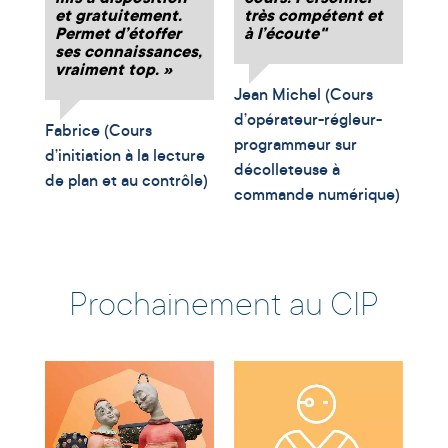
et gratuitement.
très compétent et
Permet d’étoffer
à l’écoute"
ans
ses connaissances,
Jon
vraiment top. »
(In
Jean Michel (Cours
pr
d’opérateur-régleur-
Fabrice (Cours
déc
programmeur sur
d’initiation à la lecture
décolleteuse à
de plan et au contrôle)
commande numérique)
Prochainement au CIP
10
RES
MO
 par