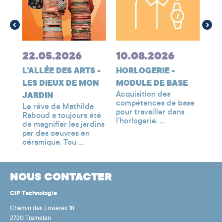
MÉ
es
Les
ôme
méc
cad
me
méc
22.05.2026
10.08.2026
pro
L'ALLÉE DES ARTS -
HORLOGERIE -
LES DIEUX DE MON
MODULE DE BASE
Acquisition des
JARDIN
compétences de base
Le rêve de Mathilda
pour travailler dans
Raboud a toujours été
l'horlogerie. ...
de magnifier les jardins
par des oeuvres en
céramique. Tou ...
NOUS CONTACTER
CIP Technologie
Chemin des Lovières 18
2720 Tramelan