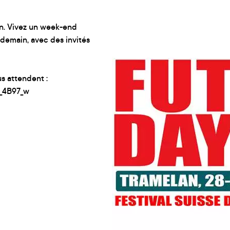
zon. Vivez un week-end
 demain, avec des invités
s attendent :
p_4B97_w